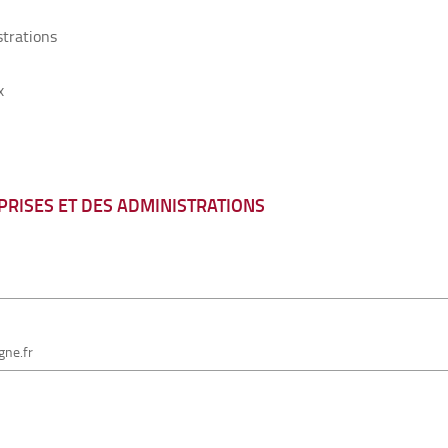
strations
x
RISES ET DES ADMINISTRATIONS
gne.fr