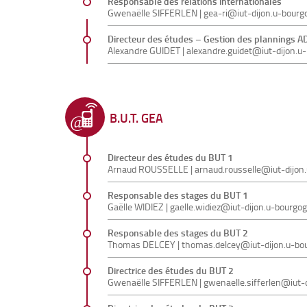
Responsable des relations internationales
Gwenaëlle SIFFERLEN |
gea-ri@iut-dijon.u-bourg
Directeur des études – Gestion des plannings A
Alexandre GUIDET
|
alexandre.guidet@iut-dijon.u
B.U.T. GEA
Directeur des études du BUT 1
Arnaud ROUSSELLE
|
arnaud.rousselle@iut-dijon
Responsable des stages du BUT 1
Gaëlle WIDIEZ |
gaelle.widiez@iut-dijon.u-bourgog
Responsable des stages du BUT 2
Thomas DELCEY |
thomas.delcey@iut-dijon.u-bo
Directrice des études du BUT 2
Gwenaëlle SIFFERLEN |
gwenaelle.sifferlen@iut-