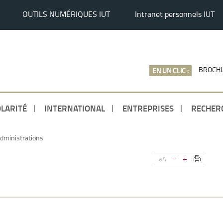
OUTILS NUMÉRIQUES IUT
Intranet personnels IUT
BROCHU
EN UN CLIC :
LARITÉ
INTERNATIONAL
ENTREPRISES
RECHER
dministrations
-
+
aA