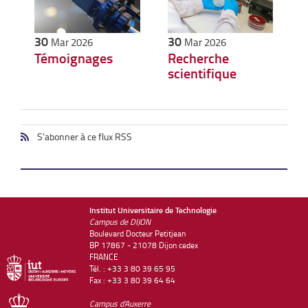
30
30
Mar 2026
Mar 2026
Témoignages
Recherche
scientifique
S'abonner à ce flux RSS
Institut Universitaire de Technologie
Campus de DIJON
Boulevard Docteur Petitjean
BP 17867 - 21078 Dijon cedex
FRANCE
Tél. : +33 3 80 39 65 95
Fax : +33 3 80 39 64 64
Campus d'Auxerre