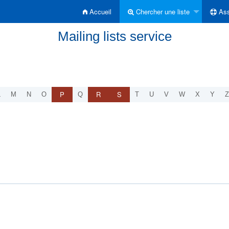
Accueil
Chercher une liste
Ass
Mailing lists service
P
R
S
L
M
N
O
Q
T
U
V
W
X
Y
Z