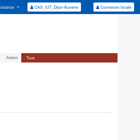
istance
CAS_IUT_Dijon-Auxerre
Connexion locale
Tous
Autres