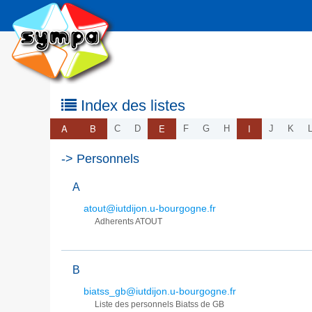
Index des listes
A
B
E
I
C
D
F
G
H
J
K
-> Personnels
A
atout@iutdijon.u-bourgogne.fr
Adherents ATOUT
B
biatss_gb@iutdijon.u-bourgogne.fr
Liste des personnels Biatss de GB