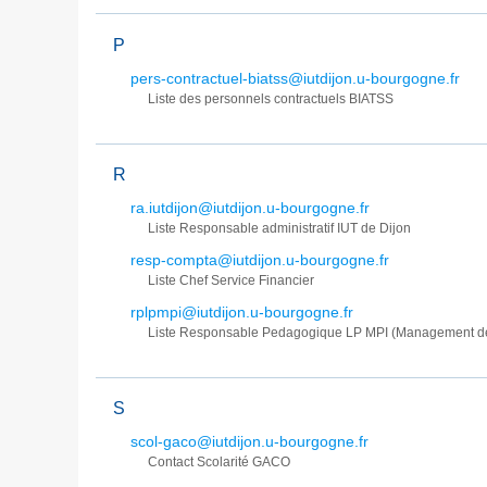
P
pers-contractuel-biatss@iutdijon.u-bourgogne.fr
Liste des personnels contractuels BIATSS
R
ra.iutdijon@iutdijon.u-bourgogne.fr
Liste Responsable administratif IUT de Dijon
resp-compta@iutdijon.u-bourgogne.fr
Liste Chef Service Financier
rplpmpi@iutdijon.u-bourgogne.fr
Liste Responsable Pedagogique LP MPI (Management des
S
scol-gaco@iutdijon.u-bourgogne.fr
Contact Scolarité GACO