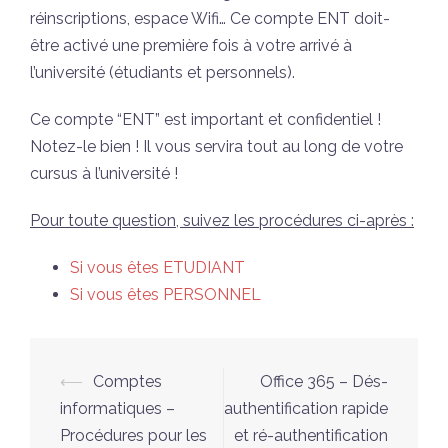
réinscriptions, espace Wifi… Ce compte ENT doit-
être activé une première fois à votre arrivé à
l’université (étudiants et personnels).
Ce compte “ENT” est important et confidentiel !
Notez-le bien ! Il vous servira tout au long de votre
cursus à l’université !
Pour toute question, suivez les procédures ci-après :
Si vous êtes ETUDIANT
Si vous êtes PERSONNEL
Navigation
⟵
Comptes
Office 365 – Dés-
d’article
informatiques –
authentification rapide
Procédures pour les
et ré-authentification