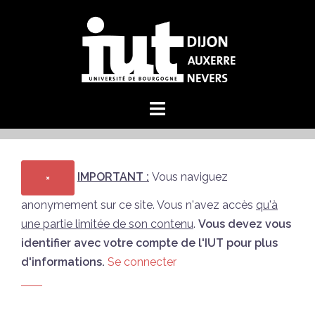
Aller
au
contenu
IMPORTANT :
Vous naviguez
×
anonymement sur ce site. Vous n'avez accès
qu'à
une partie limitée de son contenu
.
Vous devez vous
identifier avec votre compte de l'IUT pour plus
d'informations.
Se connecter