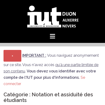
Aller
au
contenu
IMPORTANT :
Vous naviguez anonymement
×
sur ce site. Vous n'avez accès
qu'à une partie limitée de
son contenu
.
Vous devez vous identifier avec votre
compte de l'IUT pour plus d'informations.
Se
connecter
Catégorie :
Notation et assiduité des
étudiants