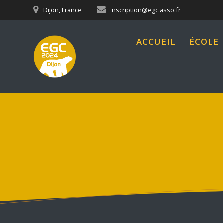
Skip
Dijon, France
inscription@egc.asso.fr
to
content
ACCUEIL
ÉCOLE