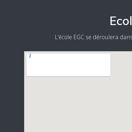
Eco
L’école EGC se déroulera dans