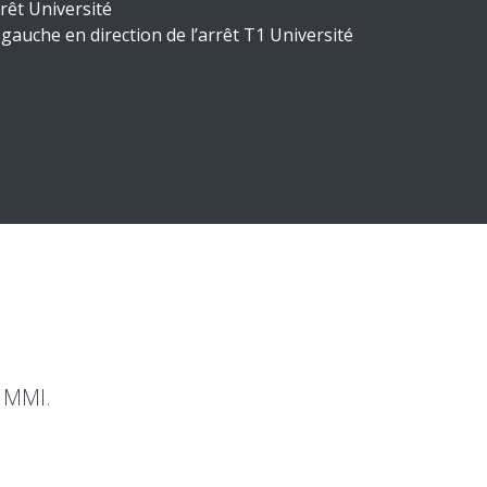
rêt Université
à gauche en direction de l’arrêt T1 Université
e MMI.