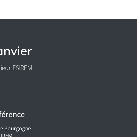
anvier
nieur ESIREM.
férence
 de Bourgogne
SIREM