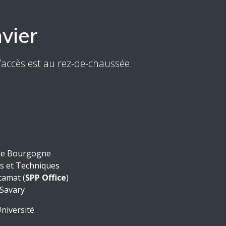
vier
’accès est au rez-de-chaussée.
 de Bourgogne
s et Techniques
camat (
SPP Office
)
 Savary
Université