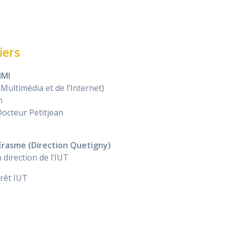
iers
MMI
Multimédia et de l’Internet)
n
octeur Petitjean
Erasme (Direction Quetigny)
n direction de l’IUT
rrêt IUT