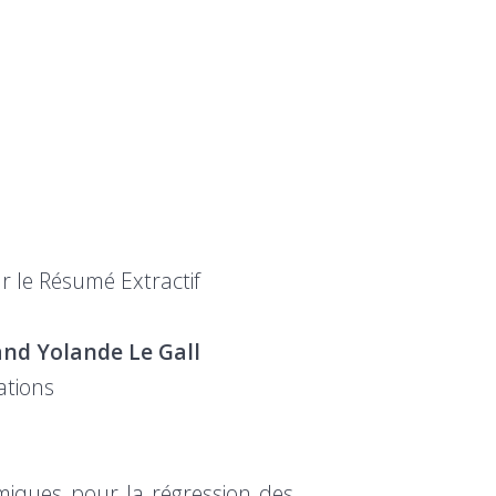
 le Résumé Extractif
and Yolande Le Gall
ations
ques pour la régression des