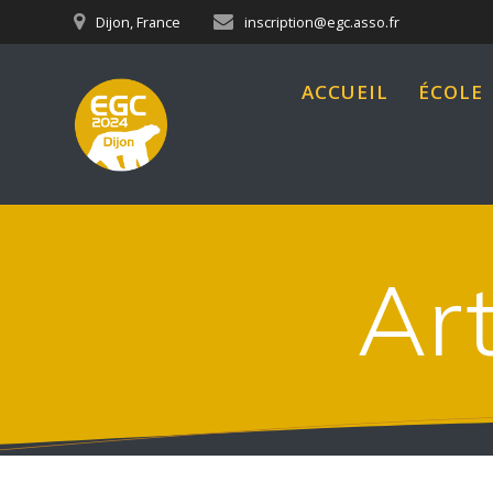
Skip
Dijon, France
inscription@egc.asso.fr
to
content
ACCUEIL
ÉCOLE
Art