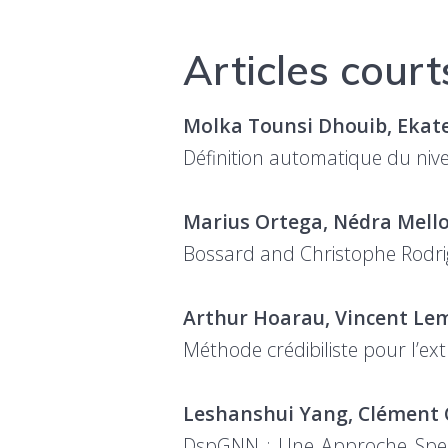
Articles court
Molka Tounsi Dhouib, Ekat
Définition automatique du nive
Marius Ortega, Nédra Mellou
Bossard and Christophe Rodri
Arthur Hoarau, Vincent Lem
Méthode crédibiliste pour l’e
Leshanshui Yang, Clément 
DspGNN : Une Approche Spec