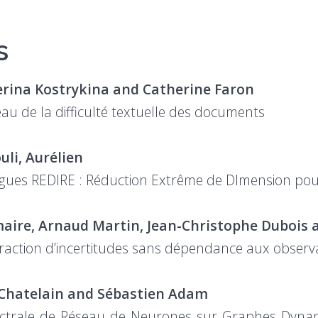
s
erina Kostrykina and Catherine Faron
au de la difficulté textuelle des documents
li, Aurélien
gues REDIRE : Réduction Extrême de DImension pour
aire, Arnaud Martin, Jean-Christophe Dubois 
xtraction d’incertitudes sans dépendance aux observ
Chatelain and Sébastien Adam
trale de Réseau de Neurones sur Graphes Dynami