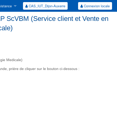
istance
CAS_IUT_Dijon-Auxerre
Connexion locale
P ScVBM (Service client et Vente en
cale)
gie Medicale)
e, prière de cliquer sur le bouton ci-dessous :