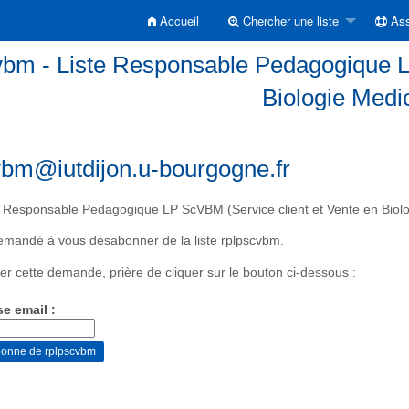
Accueil
Chercher une liste
Ass
vbm - Liste Responsable Pedagogique L
Biologie Medi
vbm@iutdijon.u-bourgogne.fr
 Responsable Pedagogique LP ScVBM (Service client et Vente en Biolo
emandé à vous désabonner de la liste rplpscvbm.
er cette demande, prière de cliquer sur le bouton ci-dessous :
se email :