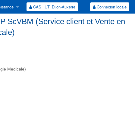
istance
CAS_IUT_Dijon-Auxerre
Connexion locale
P ScVBM (Service client et Vente en
cale)
gie Medicale)