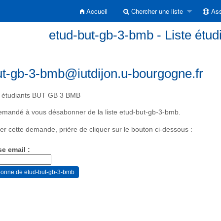
Accueil
Chercher une liste
Ass
etud-but-gb-3-bmb - Liste ét
ut-gb-3-bmb@iutdijon.u-bourgogne.fr
e étudiants BUT GB 3 BMB
emandé à vous désabonner de la liste etud-but-gb-3-bmb.
er cette demande, prière de cliquer sur le bouton ci-dessous :
se email :