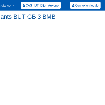
istance
CAS_IUT_Dijon-Auxerre
Connexion locale
udiants BUT GB 3 BMB