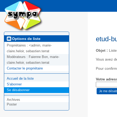
etud-b
Options de liste
Propriétaires :
<admin, marie-
Objet :
List
claire.heloir, sebastien.terrat
Modérateurs :
Faienne Bon, marie-
Vous avez d
claire.heloir, sebastien.terrat
Contacter le propriétaire
Pour confirm
Accueil de la liste
Votre adres
S'abonner
Se désabonner
Archives
Poster