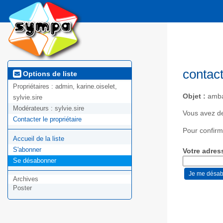
contac
Options de liste
Propriétaires :
admin, karine.oiselet,
Objet :
amba
sylvie.sire
Modérateurs :
sylvie.sire
Vous avez d
Contacter le propriétaire
Pour confirm
Accueil de la liste
S'abonner
Votre adres
Se désabonner
Archives
Poster