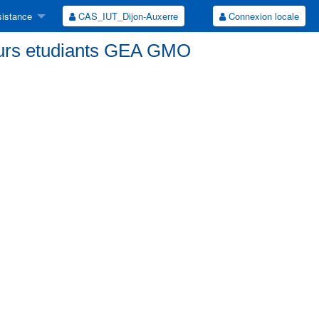
istance
CAS_IUT_Dijon-Auxerre
Connexion locale
urs etudiants GEA GMO