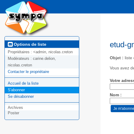
etud-g
Options de liste
Propriétaires :
<admin, nicolas.creton
Objet :
liste
Modérateurs :
carine.delion,
nicolas.creton
Vous avez de
Contacter le propriétaire
Votre adres
Accueil de la liste
S'abonner
Nom :
Se désabonner
Archives
Poster