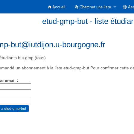
Accueil
Chercher une liste
Ass
etud-gmp-but - liste étudia
mp-but@iutdijon.u-bourgogne.fr
 étudiants but gmp (tous)
mandé un abonnement à la liste etud-gmp-but Pour confirmer cette dem
se email :