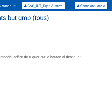
istance
CAS_IUT_Dijon-Auxerre
Connexion locale
nts but gmp (tous)
ande, prière de cliquer sur le bouton ci-dessous :