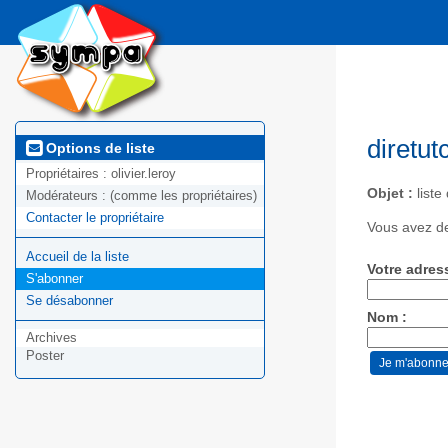
diretut
Options de liste
Propriétaires :
olivier.leroy
Objet :
liste
Modérateurs :
(comme les propriétaires)
Contacter le propriétaire
Vous avez de
Accueil de la liste
Votre adres
S'abonner
Se désabonner
Nom :
Archives
Poster