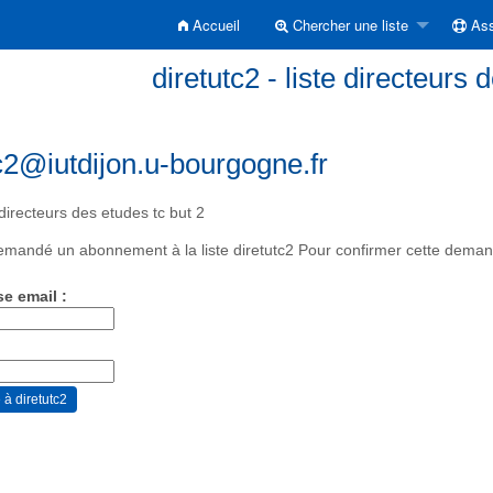
Accueil
Chercher une liste
Ass
diretutc2 - liste directeurs 
c2@iutdijon.u-bourgogne.fr
 directeurs des etudes tc but 2
mandé un abonnement à la liste diretutc2 Pour confirmer cette demande
se email :