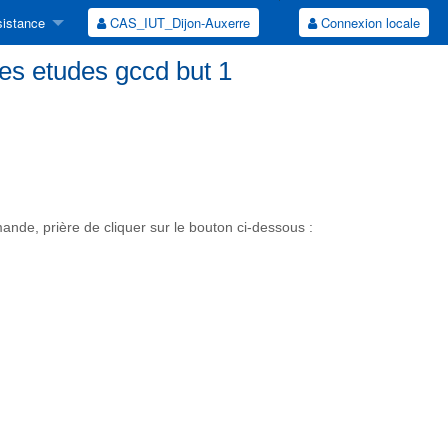
istance
CAS_IUT_Dijon-Auxerre
Connexion locale
des etudes gccd but 1
de, prière de cliquer sur le bouton ci-dessous :