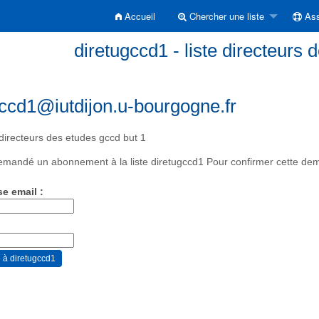
Accueil
Chercher une liste
Ass
diretugccd1 - liste directeurs 
gccd1@iutdijon.u-bourgogne.fr
 directeurs des etudes gccd but 1
mandé un abonnement à la liste diretugccd1 Pour confirmer cette deman
se email :