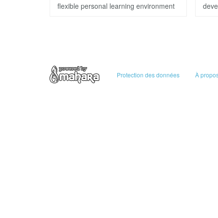
flexible personal learning environment
deve
Protection des données
À propo