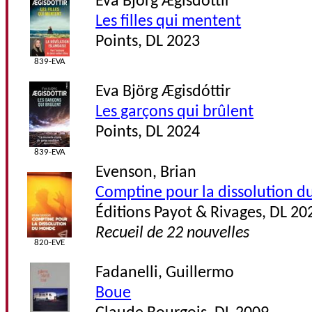
Eva Björg Ægisdóttir
Les filles qui mentent
Points, DL 2023
839-EVA
Eva Björg Ægisdóttir
Les garçons qui brûlent
Points, DL 2024
839-EVA
Evenson, Brian
Comptine pour la dissolution 
Éditions Payot & Rivages, DL 20
Recueil de 22 nouvelles
820-EVE
Fadanelli, Guillermo
Boue