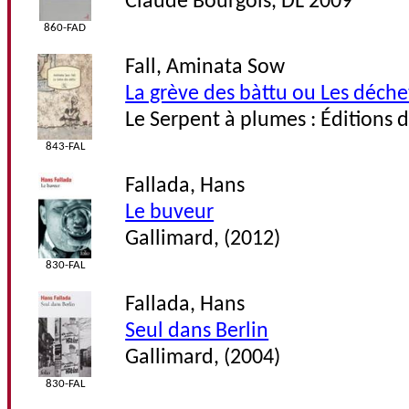
Claude Bourgois, DL 2009
860-FAD
Fall, Aminata Sow
La grève des bàttu ou Les déch
Le Serpent à plumes : Éditions 
843-FAL
Fallada, Hans
Le buveur
Gallimard, (2012)
830-FAL
Fallada, Hans
Seul dans Berlin
Gallimard, (2004)
830-FAL