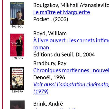
Boulgakov, Mikhail Afanasievit
Le maître et Marguerite
Pocket , (2003)
891-BOU
Boyd, William
À livre ouvert : les carnets int
roman
Éditions du Seuil, DL 2004
820-BOY
Bradbury, Ray
Chroniques martiennes : nouvel
Denoël, 1996
Voir aussi l'adaptation cinémat
(1979)
820-BRA
Brink, André