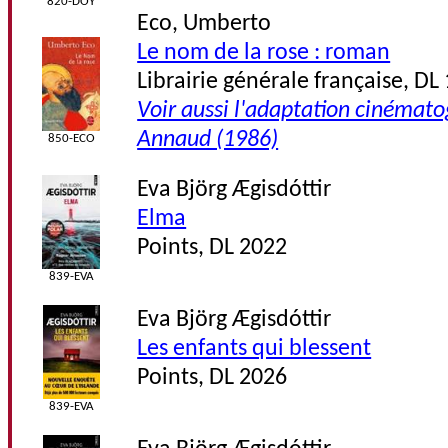
820-DOY
Eco, Umberto
Le nom de la rose : roman
Librairie générale française, DL
Voir aussi l'adaptation cinémat
Annaud (1986)
850-ECO
Eva Björg Ægisdóttir
Elma
Points, DL 2022
839-EVA
Eva Björg Ægisdóttir
Les enfants qui blessent
Points, DL 2026
839-EVA