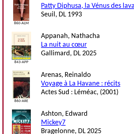
Patty Diphusa, la Vénus des lav
Seuil, DL 1993
860-ALM
Appanah, Nathacha
La nuit au cœur
Gallimard, DL 2025
843-APP
Arenas, Reinaldo
Voyage à La Havane : récits
Actes Sud : Léméac, (2001)
860-ARE
Ashton, Edward
Mickey7
Bragelonne, DL 2025