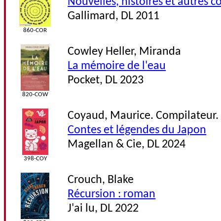
Nouvelles, histoires et autres c
Gallimard, DL 2011
860-COR
Cowley Heller, Miranda
La mémoire de l'eau
Pocket, DL 2023
820-COW
Coyaud, Maurice. Compilateur.
Contes et légendes du Japon
Magellan & Cie, DL 2024
398-COY
Crouch, Blake
Récursion : roman
J'ai lu, DL 2022