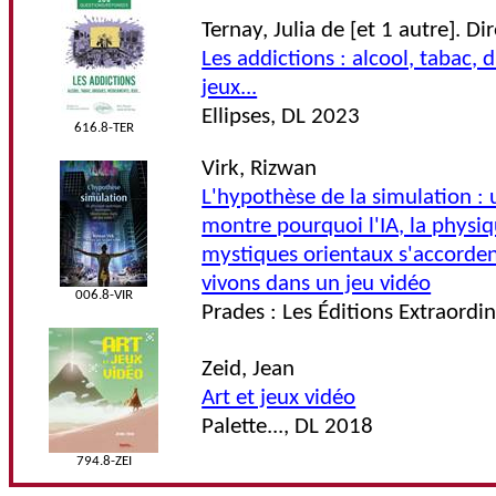
Ternay, Julia de [et 1 autre]. D
Les addictions : alcool, tabac,
jeux...
Ellipses, DL 2023
616.8-TER
Virk, Rizwan
L'hypothèse de la simulation :
montre pourquoi l'IA, la physiq
mystiques orientaux s'accorden
vivons dans un jeu vidéo
006.8-VIR
Prades : Les Éditions Extraordi
Zeid, Jean
Art et jeux vidéo
Palette..., DL 2018
794.8-ZEI