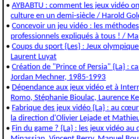
•
AYBABTU : comment les jeux vidéo on
culture en un demi-siècle / Harold Go
•
Concevoir un jeu vidéo : les méthodes 
professionnels expliqués à tous ! / Ma
•
Coups du sport {Les} : Jeux olympiqu
Laurent Luyat
•
Création de "Prince of Persia" {La} : c
Jordan Mechner, 1985-1993
•
Dépendance aux jeux vidéo et à Intern
Romo, Stéphanie Bioulac, Laurence Kern
•
Fabrique des jeux vidéo {La} : au cœu
la direction d'Olivier Lejade et Mathieu
•
Fin du game ? {La} : les jeux vidéo au 
Minassian, Vincent Berry, Manuel Boute