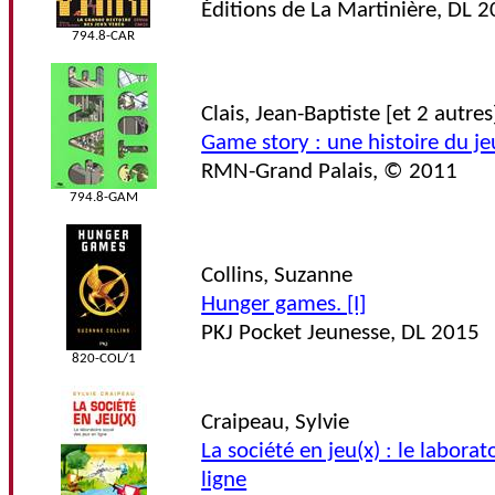
Éditions de La Martinière, DL 
794.8-CAR
Clais, Jean-Baptiste [et 2 autres
Game story : une histoire du jeu
RMN-Grand Palais, © 2011
794.8-GAM
Collins, Suzanne
Hunger games. [I]
PKJ Pocket Jeunesse, DL 2015
820-COL/1
Craipeau, Sylvie
La société en jeu(x) : le laborat
ligne