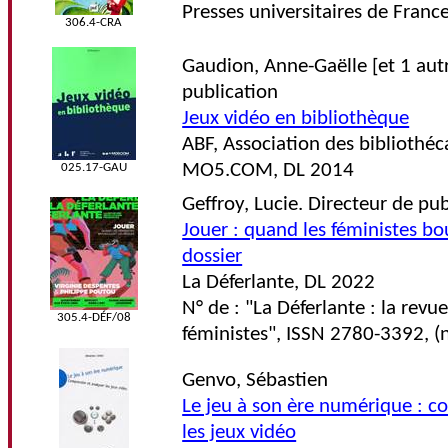
Presses universitaires de Franc
306.4-CRA
Gaudion, Anne-Gaëlle [et 1 autr
publication
Jeux vidéo en bibliothèque
ABF, Association des bibliothéc
MO5.COM, DL 2014
025.17-GAU
Geffroy, Lucie. Directeur de pub
Jouer : quand les féministes bou
dossier
La Déferlante, DL 2022
N° de : "La Déferlante : la revu
305.4-DÉF/08
féministes", ISSN 2780-3392, 
Genvo, Sébastien
Le jeu à son ère numérique : c
les jeux vidéo