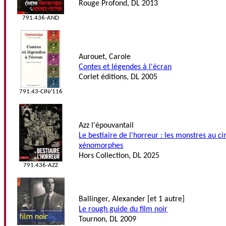
Rouge Profond, DL 2013
791.436-AND
Aurouet, Carole
Contes et légendes à l'écran
Corlet éditions, DL 2005
791.43-CIN/116
Azz l'épouvantail
Le bestiaire de l'horreur : les monstres au 
xénomorphes
Hors Collection, DL 2025
791.436-AZZ
Ballinger, Alexander [et 1 autre]
Le rough guide du film noir
Tournon, DL 2009