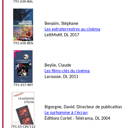
791.436-BAL
Benaïm, Stéphane
Les extraterrestres au cinéma
LettMotif, DL 2017
791.436-BEN
Beylie, Claude
Les films-clés du cinéma
Larousse, DL 2011
791.437-BEY
Bigorgne, David. Directeur de publication
Le surhomme à l'écran
Éditions Corlet : Télérama, DL 2004
791.43-CIN/112