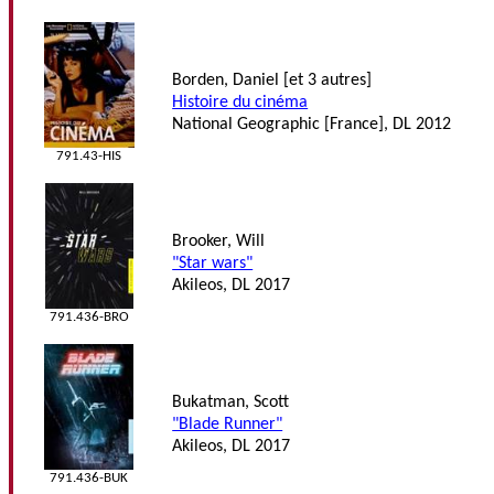
Borden, Daniel [et 3 autres]
Histoire du cinéma
National Geographic [France], DL 2012
791.43-HIS
Brooker, Will
"Star wars"
Akileos, DL 2017
791.436-BRO
Bukatman, Scott
"Blade Runner"
Akileos, DL 2017
791.436-BUK