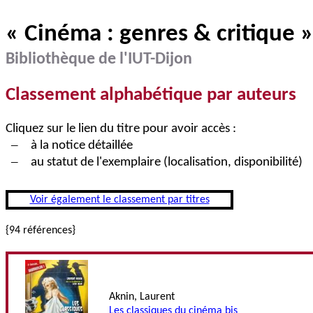
« Cinéma : genres & critique 
Bibliothèque de l'IUT-Dijon
Classement alphabétique par auteurs
Cliquez sur le lien du titre pour avoir accès :
–
à la notice détaillée
–
au statut de l'exemplaire (localisation, disponibilité)
Voir également le classement par titres
{94 références}
Aknin, Laurent
Les classiques du cinéma bis