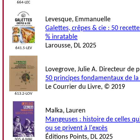
664-LEC
Levesque, Emmanuelle
Galettes, crêpes & cie : 50 recett
% inratable
Larousse, DL 2025
641.5-LEV
Lovegrove, Julie A. Directeur de 
50 principes fondamentaux de la 
Le Courrier du Livre, © 2019
613.2-LOV
Malka, Lauren
Mangeuses : histoire de celles q
ou se privent à l'excès
Éditions Points, DL 2025
305.4-MAL