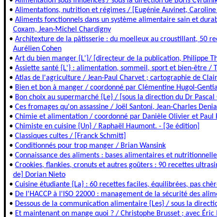
•
Alimentation sous influences / sous la direction de Boris Cyrulni
•
Alimentations, nutrition et régimes / [Eugénie Auvinet, Caroli
•
Aliments fonctionnels dans un système alimentaire sain et dura
Coxam, Jean-Michel Chardigny
•
Architexture de la pâtisserie : du moelleux au croustillant, 50 r
Aurélien Cohen
•
Art du bien manger {L'}/ [directeur de la publication, Philippe 
•
Assiette santé {L'} : alimentation, sommeil, sport et bien-être 
•
Atlas de l'agriculture / Jean-Paul Charvet ; cartographie de Cla
•
Bien et bon à manger / coordonné par Clémentine Hugol-Gentia
•
Bon choix au supermarché {Le} / [sous la direction du Dr Pascal
•
Ces fromages qu'on assassine / Joël Santoni, Jean-Charles Denia
•
Chimie et alimentation / coordonné par Danièle Olivier et Paul
•
Chimiste en cuisine {Un} / Raphaël Haumont. - [3e édition]
•
Classiques cultes / [Franck Schmitt]
•
Conditionnés pour trop manger / Brian Wansink
•
Connaissance des aliments : bases alimentaires et nutritionnelle
•
Crookies, flankies, cronuts et autres goûters : 90 recettes ultra
de] Dorian Nieto
•
Cuisine étudiante {La} : 60 recettes faciles, équilibrées, pas ch
•
De l'HACCP à l'ISO 22000 : management de la sécurité des alime
•
Dessous de la communication alimentaire {Les} / sous la direct
•
Et maintenant on mange quoi ? / Christophe Brusset ; avec Éric