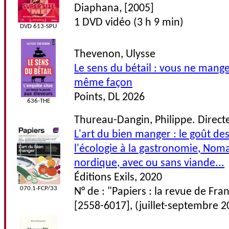
Diaphana, [2005]
1 DVD vidéo (3 h 9 min)
DVD 613-SPU
Thevenon, Ulysse
Le sens du bétail : vous ne mange
même façon
Points, DL 2026
636-THE
Thureau-Dangin, Philippe. Direct
L'art du bien manger : le goût de
l'écologie à la gastronomie, Noma
nordique, avec ou sans viande...
Éditions Exils, 2020
070.1-FCP/33
N° de : "Papiers : la revue de Fra
[2558-6017], (juillet-septembre 2