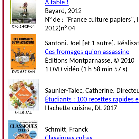
À table !
Bayard, 2012
N° de : "France culture papiers",
070.1-FCP/04
2012)n° 04
Santoni. Joël [et 1 autre]. Réalisa
Ces fromages qu'on assassine
Éditions Montparnasse, © 2010
1 DVD vidéo (1 h 58 min 57 s)
DVD 637-SAN
Saunier-Talec, Catherine. Directe
Étudiants : 100 recettes rapides
Hachette cuisine, DL 2017
641.5-SAU
Schmitt, Franck
Classiques cultes