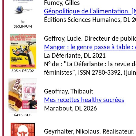
Fumey, Gilles
Géopolitique de l'alimentation. [
Éditions Sciences Humaines, DL 
363.8-FUM
Geffroy, Lucie. Directeur de publi
Manger : le genre passe à table :
La Déferlante, DL 2021
N° de : "La Déferlante : la revue 
305.4-DÉF/02
féministes", ISSN 2780-3392, (jui
Geoffray, Thibault
Mes recettes healthy sucrées
Marabout, DL 2026
641.5-GEO
Geyrhalter, Nikolaus. Réalisateur.