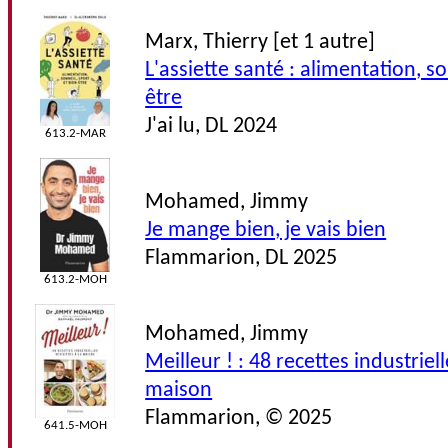
Marx, Thierry [et 1 autre]
L'assiette santé : alimentation, s
être
J'ai lu, DL 2024
613.2-MAR
Mohamed, Jimmy
Je mange bien, je vais bien
Flammarion, DL 2025
613.2-MOH
Mohamed, Jimmy
Meilleur ! : 48 recettes industriell
maison
Flammarion, © 2025
641.5-MOH