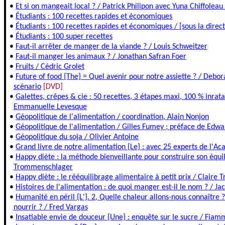
•
Et si on mangeait local ? / Patrick Philipon avec Yuna Chiffoleau
•
Étudiants : 100 recettes rapides et économiques
•
Étudiants : 100 recettes rapides et économiques / [sous la direc
•
Étudiants : 100 super recettes
•
Faut-il arrêter de manger de la viande ? / Louis Schweitzer
•
Faut-il manger les animaux ? / Jonathan Safran Foer
•
Fruits / Cédric Grolet
•
Future of food {The} = Quel avenir pour notre assiette ? / Debor
scénario
[DVD]
•
Galettes, crêpes & cie : 50 recettes, 3 étapes maxi, 100 % inrat
Emmanuelle Levesque
•
Géopolitique de l'alimentation / coordination, Alain Nonjon
•
Géopolitique de l'alimentation / Gilles Fumey ; préface de Edwa
•
Géopolitique du soja / Olivier Antoine
•
Grand livre de notre alimentation {Le} : avec 25 experts de l'A
•
Happy diète : la méthode bienveillante pour construire son équil
Trommenschlager
•
Happy diète : le rééquilibrage alimentaire à petit prix / Clair
•
Histoires de l'alimentation : de quoi manger est-il le nom ? / Jac
•
Humanité en péril {L'}. 2, Quelle chaleur allons-nous connaître 
nourrir ? / Fred Vargas
•
Insatiable envie de douceur {Une} : enquête sur le sucre / Fiam