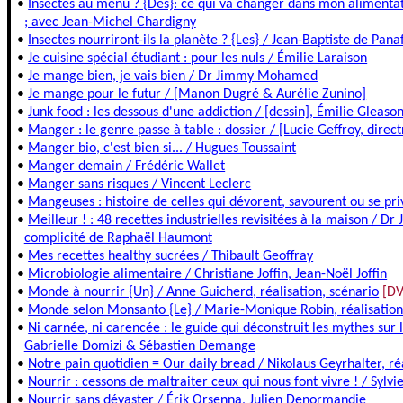
•
Insectes au menu ? {Des}: ce qui va changer dans mon alimentat
; avec Jean-Michel Chardigny
•
Insectes nourriront-ils la planète ? {Les} / Jean-Baptiste de Pana
•
Je cuisine spécial étudiant : pour les nuls / Émilie Laraison
•
Je mange bien, je vais bien / Dr Jimmy Mohamed
•
Je mange pour le futur / [Manon Dugré & Aurélie Zunino]
•
Junk food : les dessous d'une addiction / [dessin], Émilie Gleaso
•
Manger : le genre passe à table : dossier / [Lucie Geffroy, direct
•
Manger bio, c'est bien si... / Hugues Toussaint
•
Manger demain / Frédéric Wallet
•
Manger sans risques / Vincent Leclerc
•
Mangeuses : histoire de celles qui dévorent, savourent ou se pr
•
Meilleur ! : 48 recettes industrielles revisitées à la maison / 
complicité de Raphaël Haumont
•
Mes recettes healthy sucrées / Thibault Geoffray
•
Microbiologie alimentaire / Christiane Joffin, Jean-Noël Joffin
•
Monde à nourrir {Un} / Anne Guicherd, réalisation, scénario
[D
•
Monde selon Monsanto {Le} / Marie-Monique Robin, réalisation
•
Ni carnée, ni carencée : le guide qui déconstruit les mythes sur
Gabrielle Domizi & Sébastien Demange
•
Notre pain quotidien = Our daily bread / Nikolaus Geyrhalter, ré
•
Nourrir : cessons de maltraiter ceux qui nous font vivre ! / Sylvi
•
Nourrir sans dévaster / Érik Orsenna, Julien Denormandie