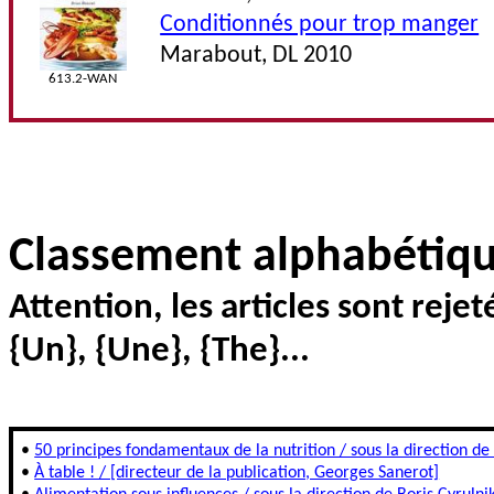
Conditionnés pour trop manger
Marabout, DL 2010
613.2-WAN
Classement alphabétique
Attention, les articles sont rejetés
{Un}, {Une}, {The}...
•
50 principes fondamentaux de la nutrition / sous la direction de
•
À table ! / [directeur de la publication, Georges Sanerot]