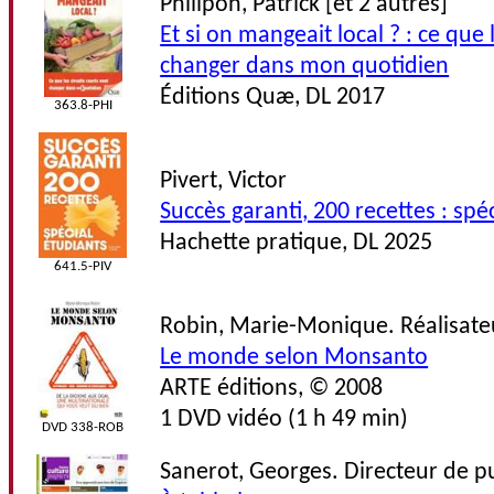
Philipon, Patrick [et 2 autres]
Et si on mangeait local ? : ce que 
changer dans mon quotidien
Éditions Quæ, DL 2017
363.8-PHI
Pivert, Victor
Succès garanti, 200 recettes : spé
Hachette pratique, DL 2025
641.5-PIV
Robin, Marie-Monique. Réalisateu
Le monde selon Monsanto
ARTE éditions, © 2008
1 DVD vidéo (1 h 49 min)
DVD 338-ROB
Sanerot, Georges. Directeur de p